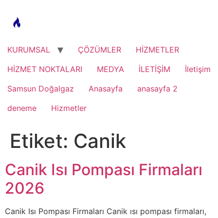
Skip
to
content
KURUMSAL
ÇÖZÜMLER
HİZMETLER
HİZMET NOKTALARI
MEDYA
İLETİŞİM
İletişim
Samsun Doğalgaz
Anasayfa
anasayfa 2
deneme
Hizmetler
Etiket:
Canik
Canik Isı Pompası Firmaları
2026
Canik Isı Pompası Firmaları Canik ısı pompası firmaları,