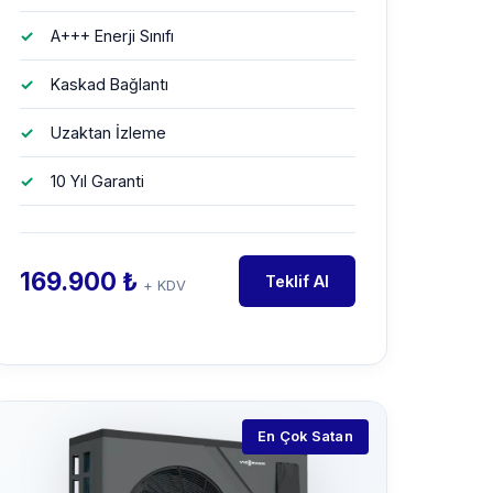
A+++ Enerji Sınıfı
Kaskad Bağlantı
Uzaktan İzleme
10 Yıl Garanti
169.900 ₺
Teklif Al
+ KDV
En Çok Satan