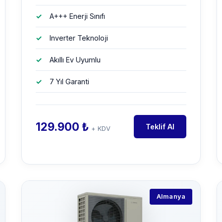
A+++ Enerji Sınıfı
Inverter Teknoloji
Akıllı Ev Uyumlu
7 Yıl Garanti
129.900 ₺
Teklif Al
+ KDV
Almanya