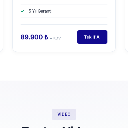
5 Yıl Garanti
89.900 ₺
Teklif Al
+ KDV
VIDEO