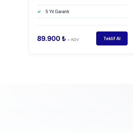
5 Yıl Garanti
89.900 ₺
Teklif Al
+ KDV