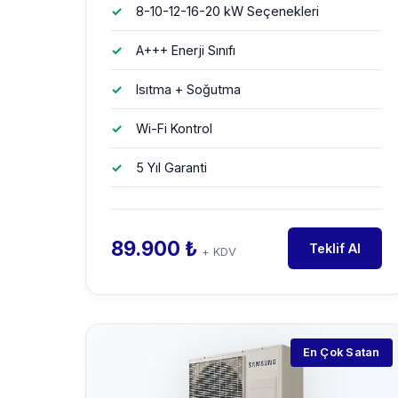
8-10-12-16-20 kW Seçenekleri
A+++ Enerji Sınıfı
Isıtma + Soğutma
Wi-Fi Kontrol
5 Yıl Garanti
89.900 ₺
Teklif Al
+ KDV
En Çok Satan