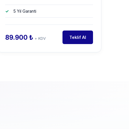
5 Yıl Garanti
89.900 ₺
Teklif Al
+ KDV