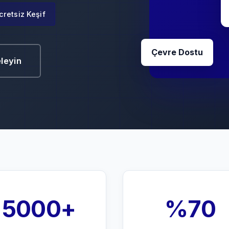
cretsiz Keşif
Çevre Dostu
eleyin
5000+
%70