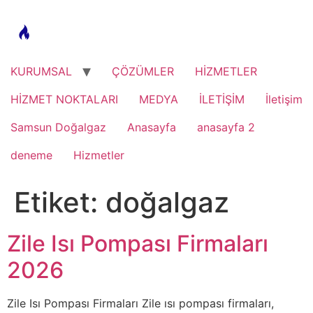
Skip
to
content
KURUMSAL
ÇÖZÜMLER
HİZMETLER
HİZMET NOKTALARI
MEDYA
İLETİŞİM
İletişim
Samsun Doğalgaz
Anasayfa
anasayfa 2
deneme
Hizmetler
Etiket:
doğalgaz
Zile Isı Pompası Firmaları
2026
Zile Isı Pompası Firmaları Zile ısı pompası firmaları,