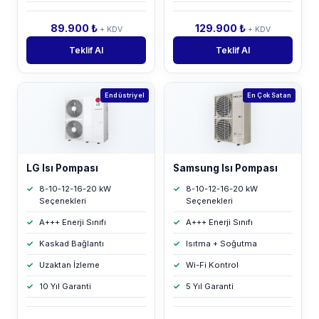
89.900 ₺
129.900 ₺
+ KDV
+ KDV
Teklif Al
Teklif Al
Endüstriyel
En Çok Satan
LG Isı Pompası
Samsung Isı Pompası
8-10-12-16-20 kW
8-10-12-16-20 kW
Seçenekleri
Seçenekleri
A+++ Enerji Sınıfı
A+++ Enerji Sınıfı
Kaskad Bağlantı
Isıtma + Soğutma
Uzaktan İzleme
Wi-Fi Kontrol
10 Yıl Garanti
5 Yıl Garanti