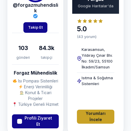
@forgazmuhendisli
Google Haritalar'da
k
5.0
Takip Et
(43 yorum)
103
84.3k
Karasamsun,
Yıldıray Çınar Blv.
gönderi
takipçi
No: 59/23, 55100
İlkadım/Samsun
Forgaz Mühendislik
Isıtma & Soğutma
Isı Pompası Sistemleri
Sistemleri
Enerji Verimliliği
Konut & Ticari
Projeler
Türkiye Geneli Hizmet
Yorumları
Profili Ziyaret
İncele
Et