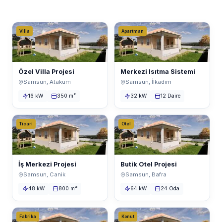
Villa
Apartman
Özel Villa Projesi
Merkezi Isıtma Sistemi
Samsun, Atakum
Samsun, İlkadım
16 kW
350 m²
32 kW
12 Daire
Ticari
Otel
İş Merkezi Projesi
Butik Otel Projesi
Samsun, Canik
Samsun, Bafra
48 kW
800 m²
64 kW
24 Oda
Fabrika
Konut