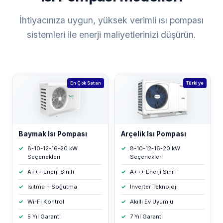
İhtiyacınıza uygun, yüksek verimli ısı pompası
sistemleri ile enerji maliyetlerinizi düşürün.
En Çok Satan
Türkiye
Baymak Isı Pompası
Arçelik Isı Pompası
8-10-12-16-20 kW
8-10-12-16-20 kW
Seçenekleri
Seçenekleri
A+++ Enerji Sınıfı
A+++ Enerji Sınıfı
Isıtma + Soğutma
Inverter Teknoloji
Wi-Fi Kontrol
Akıllı Ev Uyumlu
5 Yıl Garanti
7 Yıl Garanti