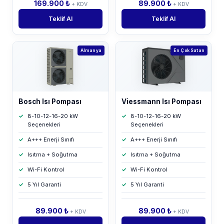
169.900 ₺
89.900 ₺
+ KDV
+ KDV
Teklif Al
Teklif Al
Almanya
En Çok Satan
Bosch Isı Pompası
Viessmann Isı Pompası
8-10-12-16-20 kW
8-10-12-16-20 kW
Seçenekleri
Seçenekleri
A+++ Enerji Sınıfı
A+++ Enerji Sınıfı
Isıtma + Soğutma
Isıtma + Soğutma
Wi-Fi Kontrol
Wi-Fi Kontrol
5 Yıl Garanti
5 Yıl Garanti
89.900 ₺
89.900 ₺
+ KDV
+ KDV