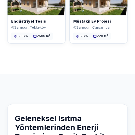
Endüstriyel Tesis
Müstakil Ev Projesi
Samsun, Tekkeköy
Samsun, Çarşamba
120 kW
2500 m²
12 kW
220 m²
Geleneksel Isıtma
Yöntemlerinden Enerji