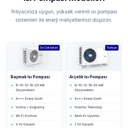
İhtiyacınıza uygun, yüksek verimli ısı pompası
sistemleri ile enerji maliyetlerinizi düşürün.
En Çok Satan
Türkiye
Baymak Isı Pompası
Arçelik Isı Pompası
8-10-12-16-20 kW
8-10-12-16-20 kW
Seçenekleri
Seçenekleri
A+++ Enerji Sınıfı
A+++ Enerji Sınıfı
Isıtma + Soğutma
Inverter Teknoloji
Wi-Fi Kontrol
Akıllı Ev Uyumlu
5 Yıl Garanti
7 Yıl Garanti