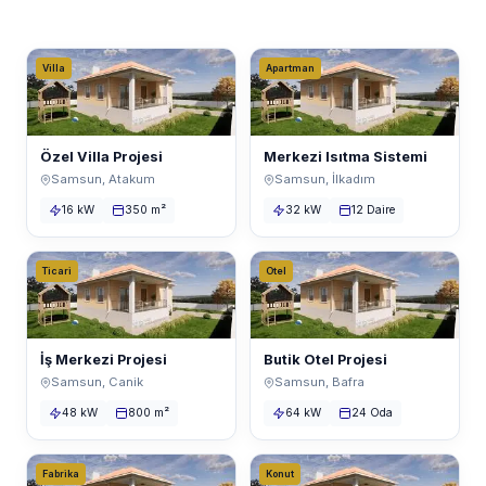
Villa
Apartman
Özel Villa Projesi
Merkezi Isıtma Sistemi
Samsun, Atakum
Samsun, İlkadım
16 kW
350 m²
32 kW
12 Daire
Ticari
Otel
İş Merkezi Projesi
Butik Otel Projesi
Samsun, Canik
Samsun, Bafra
48 kW
800 m²
64 kW
24 Oda
Fabrika
Konut