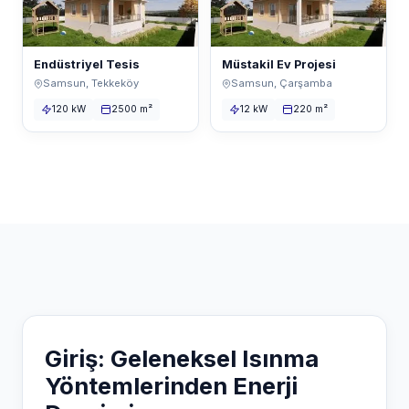
Endüstriyel Tesis
Müstakil Ev Projesi
Samsun, Tekkeköy
Samsun, Çarşamba
120 kW
2500 m²
12 kW
220 m²
Giriş: Geleneksel Isınma
Yöntemlerinden Enerji