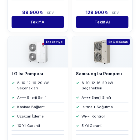
89.900 ₺
129.900 ₺
+ KDV
+ KDV
Teklif Al
Teklif Al
Endüstriyel
En Çok Satan
LG Isı Pompası
Samsung Isı Pompası
8-10-12-16-20 kW
8-10-12-16-20 kW
Seçenekleri
Seçenekleri
A+++ Enerji Sınıfı
A+++ Enerji Sınıfı
Kaskad Bağlantı
Isıtma + Soğutma
Uzaktan İzleme
Wi-Fi Kontrol
10 Yıl Garanti
5 Yıl Garanti