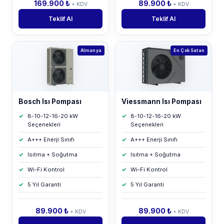
169.900 ₺
89.900 ₺
+ KDV
+ KDV
Teklif Al
Teklif Al
Almanya
En Çok Satan
Bosch Isı Pompası
Viessmann Isı Pompası
8-10-12-16-20 kW
8-10-12-16-20 kW
Seçenekleri
Seçenekleri
A+++ Enerji Sınıfı
A+++ Enerji Sınıfı
Isıtma + Soğutma
Isıtma + Soğutma
Wi-Fi Kontrol
Wi-Fi Kontrol
5 Yıl Garanti
5 Yıl Garanti
89.900 ₺
89.900 ₺
+ KDV
+ KDV