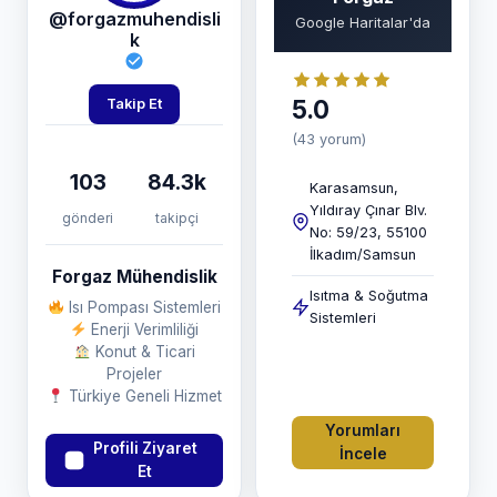
@forgazmuhendisli
Google Haritalar'da
k
5.0
Takip Et
(43 yorum)
103
84.3k
Karasamsun,
Yıldıray Çınar Blv.
gönderi
takipçi
No: 59/23, 55100
İlkadım/Samsun
Forgaz Mühendislik
Isıtma & Soğutma
Isı Pompası Sistemleri
Sistemleri
Enerji Verimliliği
Konut & Ticari
Projeler
Türkiye Geneli Hizmet
Yorumları
Profili Ziyaret
İncele
Et