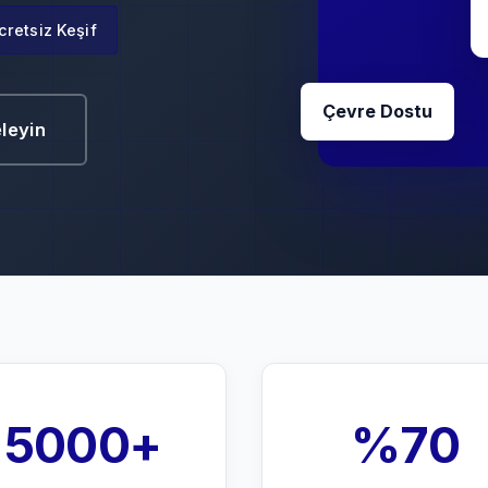
cretsiz Keşif
Çevre Dostu
eleyin
5000+
%70