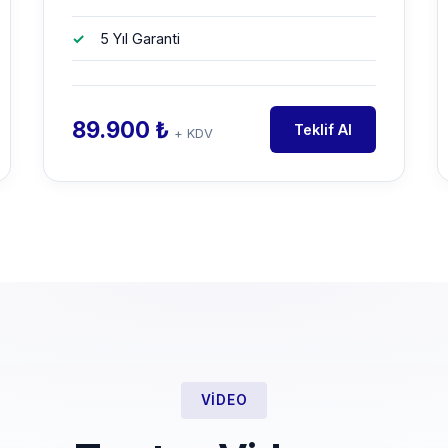
5 Yıl Garanti
89.900 ₺
Teklif Al
+ KDV
VIDEO