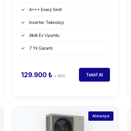
A+++ Enerji Sınıfı
Inverter Teknoloji
Akıllı Ev Uyumlu
7 Yıl Garanti
129.900 ₺
Teklif Al
+ KDV
Almanya