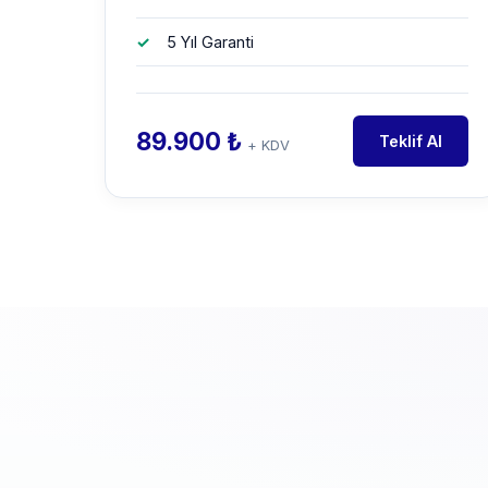
5 Yıl Garanti
89.900 ₺
Teklif Al
+ KDV