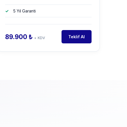
5 Yıl Garanti
89.900 ₺
Teklif Al
+ KDV