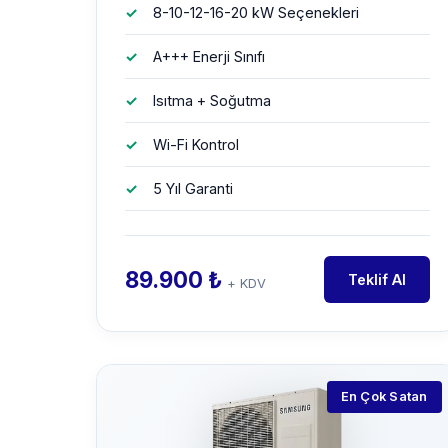
8-10-12-16-20 kW Seçenekleri
A+++ Enerji Sınıfı
Isıtma + Soğutma
Wi-Fi Kontrol
5 Yıl Garanti
89.900 ₺
Teklif Al
+ KDV
En Çok Satan