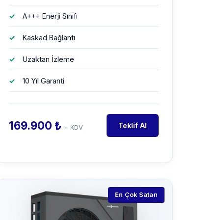
A+++ Enerji Sınıfı
Kaskad Bağlantı
Uzaktan İzleme
10 Yıl Garanti
169.900 ₺
Teklif Al
+ KDV
En Çok Satan