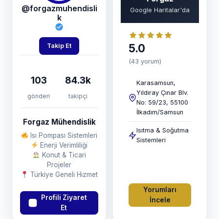
@forgazmuhendisli
Google Haritalar'da
k
5.0
Takip Et
(43 yorum)
103
84.3k
Karasamsun,
Yıldıray Çınar Blv.
gönderi
takipçi
No: 59/23, 55100
İlkadım/Samsun
Forgaz Mühendislik
Isıtma & Soğutma
Isı Pompası Sistemleri
Sistemleri
Enerji Verimliliği
Konut & Ticari
Projeler
Türkiye Geneli Hizmet
Yorumları
Profili Ziyaret
İncele
Et