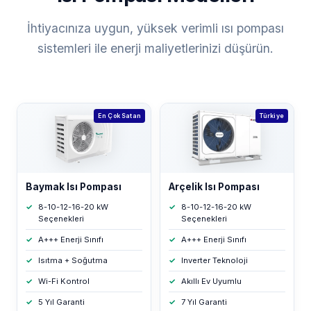
İhtiyacınıza uygun, yüksek verimli ısı pompası
sistemleri ile enerji maliyetlerinizi düşürün.
En Çok Satan
Türkiye
Baymak Isı Pompası
Arçelik Isı Pompası
8-10-12-16-20 kW
8-10-12-16-20 kW
Seçenekleri
Seçenekleri
A+++ Enerji Sınıfı
A+++ Enerji Sınıfı
Isıtma + Soğutma
Inverter Teknoloji
Wi-Fi Kontrol
Akıllı Ev Uyumlu
5 Yıl Garanti
7 Yıl Garanti