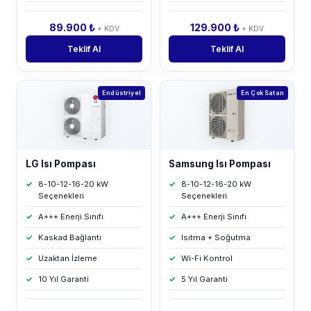
89.900 ₺
129.900 ₺
+ KDV
+ KDV
Teklif Al
Teklif Al
Endüstriyel
En Çok Satan
LG Isı Pompası
Samsung Isı Pompası
8-10-12-16-20 kW
8-10-12-16-20 kW
Seçenekleri
Seçenekleri
A+++ Enerji Sınıfı
A+++ Enerji Sınıfı
Kaskad Bağlantı
Isıtma + Soğutma
Uzaktan İzleme
Wi-Fi Kontrol
10 Yıl Garanti
5 Yıl Garanti