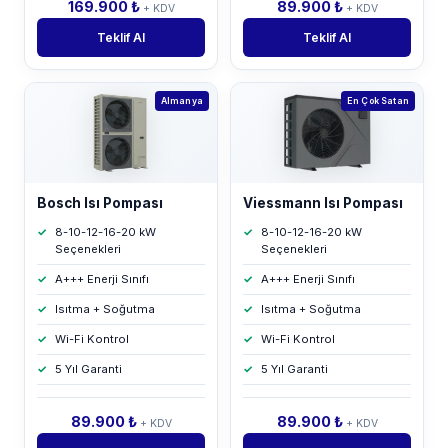
169.900 ₺
89.900 ₺
+ KDV
+ KDV
Teklif Al
Teklif Al
Almanya
En Çok Satan
Bosch Isı Pompası
Viessmann Isı Pompası
8-10-12-16-20 kW
8-10-12-16-20 kW
Seçenekleri
Seçenekleri
A+++ Enerji Sınıfı
A+++ Enerji Sınıfı
Isıtma + Soğutma
Isıtma + Soğutma
Wi-Fi Kontrol
Wi-Fi Kontrol
5 Yıl Garanti
5 Yıl Garanti
89.900 ₺
89.900 ₺
+ KDV
+ KDV