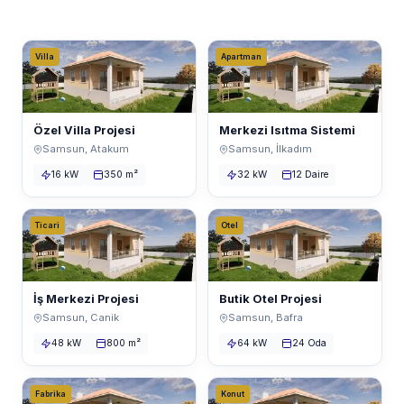
Villa
Apartman
Özel Villa Projesi
Merkezi Isıtma Sistemi
Samsun, Atakum
Samsun, İlkadım
16 kW
350 m²
32 kW
12 Daire
Ticari
Otel
İş Merkezi Projesi
Butik Otel Projesi
Samsun, Canik
Samsun, Bafra
48 kW
800 m²
64 kW
24 Oda
Fabrika
Konut