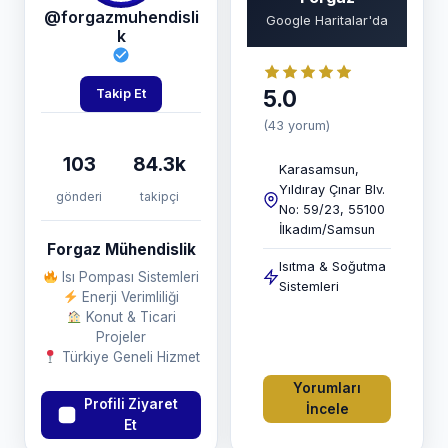
@forgazmuhendisli
Google Haritalar'da
k
5.0
Takip Et
(43 yorum)
103
84.3k
Karasamsun,
Yıldıray Çınar Blv.
gönderi
takipçi
No: 59/23, 55100
İlkadım/Samsun
Forgaz Mühendislik
Isıtma & Soğutma
Isı Pompası Sistemleri
Sistemleri
Enerji Verimliliği
Konut & Ticari
Projeler
Türkiye Geneli Hizmet
Yorumları
Profili Ziyaret
İncele
Et