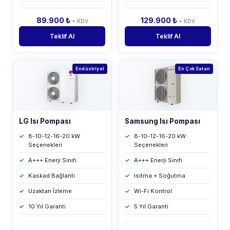
89.900 ₺
129.900 ₺
+ KDV
+ KDV
Teklif Al
Teklif Al
Endüstriyel
En Çok Satan
LG Isı Pompası
Samsung Isı Pompası
8-10-12-16-20 kW
8-10-12-16-20 kW
Seçenekleri
Seçenekleri
A+++ Enerji Sınıfı
A+++ Enerji Sınıfı
Kaskad Bağlantı
Isıtma + Soğutma
Uzaktan İzleme
Wi-Fi Kontrol
10 Yıl Garanti
5 Yıl Garanti