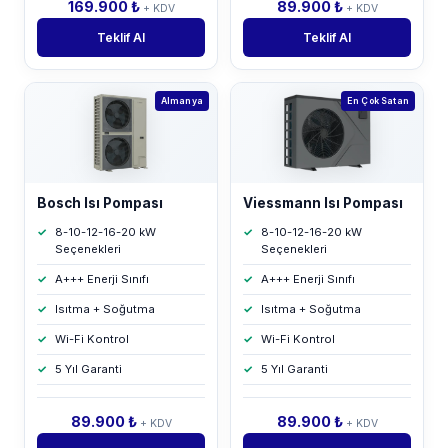
169.900 ₺
89.900 ₺
+ KDV
+ KDV
Teklif Al
Teklif Al
Almanya
En Çok Satan
Bosch Isı Pompası
Viessmann Isı Pompası
8-10-12-16-20 kW
8-10-12-16-20 kW
Seçenekleri
Seçenekleri
A+++ Enerji Sınıfı
A+++ Enerji Sınıfı
Isıtma + Soğutma
Isıtma + Soğutma
Wi-Fi Kontrol
Wi-Fi Kontrol
5 Yıl Garanti
5 Yıl Garanti
89.900 ₺
89.900 ₺
+ KDV
+ KDV