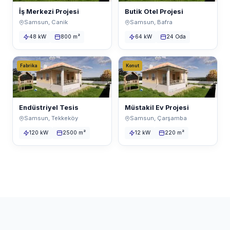
İş Merkezi Projesi
Butik Otel Projesi
Samsun, Canik
Samsun, Bafra
48 kW
800 m²
64 kW
24 Oda
Fabrika
Konut
Endüstriyel Tesis
Müstakil Ev Projesi
Samsun, Tekkeköy
Samsun, Çarşamba
120 kW
2500 m²
12 kW
220 m²