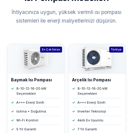
İhtiyacınıza uygun, yüksek verimli ısı pompası
sistemleri ile enerji maliyetlerinizi düşürün.
En Çok Satan
Türkiye
Baymak Isı Pompası
Arçelik Isı Pompası
8-10-12-16-20 kW
8-10-12-16-20 kW
Seçenekleri
Seçenekleri
A+++ Enerji Sınıfı
A+++ Enerji Sınıfı
Isıtma + Soğutma
Inverter Teknoloji
Wi-Fi Kontrol
Akıllı Ev Uyumlu
5 Yıl Garanti
7 Yıl Garanti