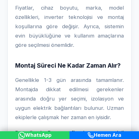
Fiyatlar, cihaz boyutu, marka, model
özellikleri, inverter teknolojisi ve montaj
koşullarına göre değişir. Ayrıca, sistemin
evin büyüklüğüne ve kullanım amaçlarına
göre seçilmesi önemlidir.
Montaj Süreci Ne Kadar Zaman Alır?
Genellikle 1-3 gün arasında tamamlanır.
Montajda dikkat edilmesi gerekenler
arasında doğru yer seçimi, izolasyon ve
uygun elektrik bağlantıları bulunur. Uzman
ekiplerle çalışmak her zaman en iyisidir.
Reşadiye Isı Pompası fiyatları, uzun vadeli
WhatsApp
Hemen Ara