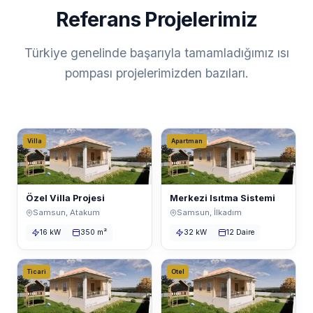
Referans Projelerimiz
Türkiye genelinde başarıyla tamamladığımız ısı
pompası projelerimizden bazıları.
Villa
Apartman
Özel Villa Projesi
Merkezi Isıtma Sistemi
Samsun, Atakum
Samsun, İlkadım
16 kW
350 m²
32 kW
12 Daire
Ticari
Otel