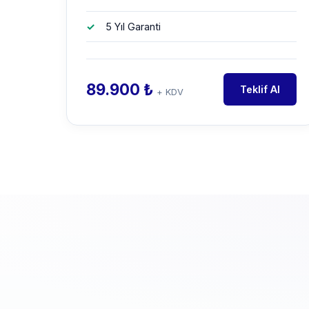
5 Yıl Garanti
89.900 ₺
Teklif Al
+ KDV