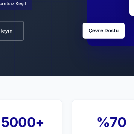
cretsiz Keşif
Çevre Dostu
eleyin
5000+
%70