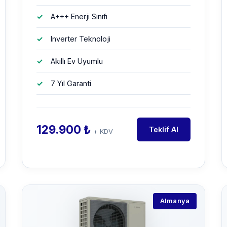
A+++ Enerji Sınıfı
Inverter Teknoloji
Akıllı Ev Uyumlu
7 Yıl Garanti
129.900 ₺
Teklif Al
+ KDV
Almanya