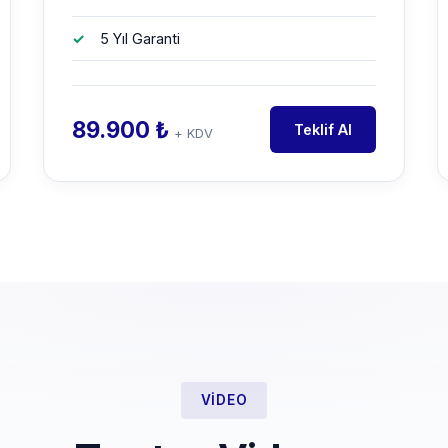
5 Yıl Garanti
89.900 ₺
Teklif Al
+ KDV
VIDEO