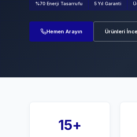
%70 Enerji Tasarrufu
5 Yıl Garanti
Ü
Hemen Arayın
Ürünleri İnc
15+