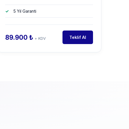
5 Yıl Garanti
89.900 ₺
Teklif Al
+ KDV