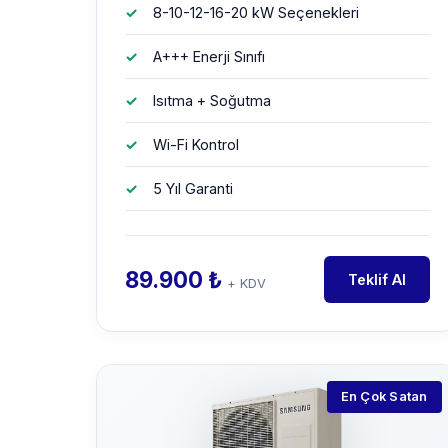
8-10-12-16-20 kW Seçenekleri
A+++ Enerji Sınıfı
Isıtma + Soğutma
Wi-Fi Kontrol
5 Yıl Garanti
89.900 ₺
Teklif Al
+ KDV
En Çok Satan