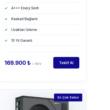
A+++ Enerji Sınıfı
Kaskad Bağlantı
Uzaktan İzleme
10 Yıl Garanti
169.900 ₺
Teklif Al
+ KDV
En Çok Satan