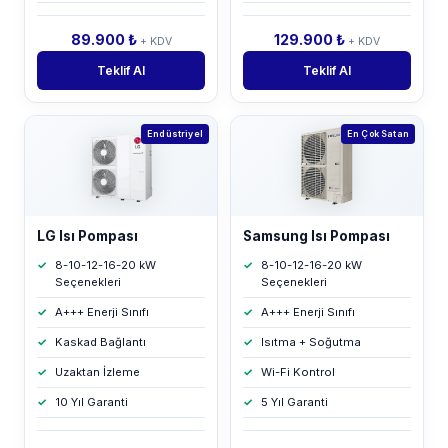
89.900 ₺
129.900 ₺
+ KDV
+ KDV
Teklif Al
Teklif Al
Endüstriyel
En Çok Satan
LG Isı Pompası
Samsung Isı Pompası
8-10-12-16-20 kW
8-10-12-16-20 kW
Seçenekleri
Seçenekleri
A+++ Enerji Sınıfı
A+++ Enerji Sınıfı
Kaskad Bağlantı
Isıtma + Soğutma
Uzaktan İzleme
Wi-Fi Kontrol
10 Yıl Garanti
5 Yıl Garanti