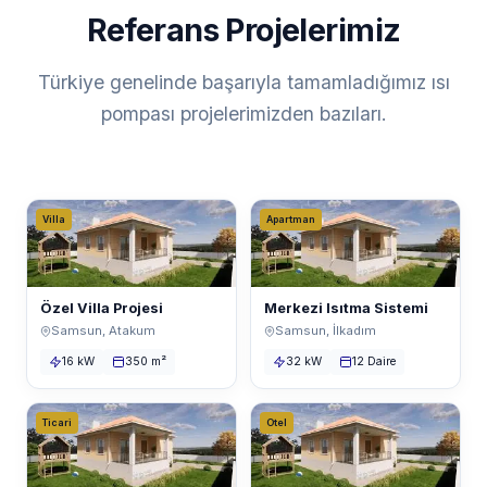
Referans Projelerimiz
Türkiye genelinde başarıyla tamamladığımız ısı
pompası projelerimizden bazıları.
Villa
Apartman
Özel Villa Projesi
Merkezi Isıtma Sistemi
Samsun, Atakum
Samsun, İlkadım
16 kW
350 m²
32 kW
12 Daire
Ticari
Otel