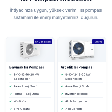
İhtiyacınıza uygun, yüksek verimli ısı pompası
sistemleri ile enerji maliyetlerinizi düşürün.
En Çok Satan
Türkiye
Baymak Isı Pompası
Arçelik Isı Pompası
8-10-12-16-20 kW
8-10-12-16-20 kW
Seçenekleri
Seçenekleri
A+++ Enerji Sınıfı
A+++ Enerji Sınıfı
Isıtma + Soğutma
Inverter Teknoloji
Wi-Fi Kontrol
Akıllı Ev Uyumlu
5 Yıl Garanti
7 Yıl Garanti