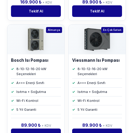
169.900 ₺
89.900 ₺
+ KDV
+ KDV
Teklif Al
Teklif Al
Almanya
En Çok Satan
Bosch Isı Pompası
Viessmann Isı Pompası
8-10-12-16-20 kW
8-10-12-16-20 kW
Seçenekleri
Seçenekleri
A+++ Enerji Sınıfı
A+++ Enerji Sınıfı
Isıtma + Soğutma
Isıtma + Soğutma
Wi-Fi Kontrol
Wi-Fi Kontrol
5 Yıl Garanti
5 Yıl Garanti
89.900 ₺
89.900 ₺
+ KDV
+ KDV