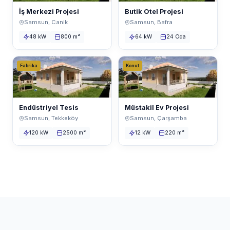
İş Merkezi Projesi
Butik Otel Projesi
Samsun, Canik
Samsun, Bafra
48 kW
800 m²
64 kW
24 Oda
Fabrika
Konut
Endüstriyel Tesis
Müstakil Ev Projesi
Samsun, Tekkeköy
Samsun, Çarşamba
120 kW
2500 m²
12 kW
220 m²