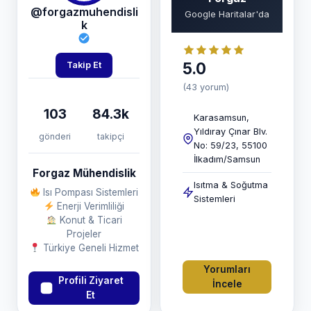
@forgazmuhendisli
Google Haritalar'da
k
5.0
Takip Et
(43 yorum)
103
84.3k
Karasamsun,
Yıldıray Çınar Blv.
gönderi
takipçi
No: 59/23, 55100
İlkadım/Samsun
Forgaz Mühendislik
Isıtma & Soğutma
Isı Pompası Sistemleri
Sistemleri
Enerji Verimliliği
Konut & Ticari
Projeler
Türkiye Geneli Hizmet
Yorumları
Profili Ziyaret
İncele
Et