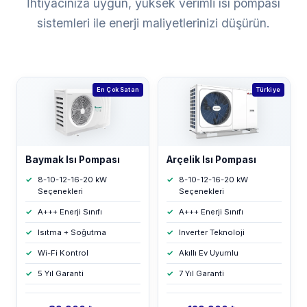
İhtiyacınıza uygun, yüksek verimli ısı pompası
sistemleri ile enerji maliyetlerinizi düşürün.
En Çok Satan
Türkiye
Baymak Isı Pompası
Arçelik Isı Pompası
8-10-12-16-20 kW
8-10-12-16-20 kW
Seçenekleri
Seçenekleri
A+++ Enerji Sınıfı
A+++ Enerji Sınıfı
Isıtma + Soğutma
Inverter Teknoloji
Wi-Fi Kontrol
Akıllı Ev Uyumlu
5 Yıl Garanti
7 Yıl Garanti