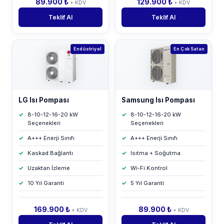
89.900 ₺
129.900 ₺
+ KDV
+ KDV
Teklif Al
Teklif Al
Endüstriyel
En Çok Satan
LG Isı Pompası
Samsung Isı Pompası
8-10-12-16-20 kW
8-10-12-16-20 kW
Seçenekleri
Seçenekleri
A+++ Enerji Sınıfı
A+++ Enerji Sınıfı
Kaskad Bağlantı
Isıtma + Soğutma
Uzaktan İzleme
Wi-Fi Kontrol
10 Yıl Garanti
5 Yıl Garanti
169.900 ₺
89.900 ₺
+ KDV
+ KDV