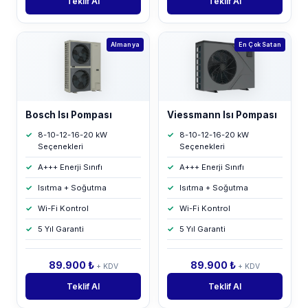
Teklif Al
Teklif Al
Almanya
En Çok Satan
Bosch Isı Pompası
Viessmann Isı Pompası
8-10-12-16-20 kW
8-10-12-16-20 kW
Seçenekleri
Seçenekleri
A+++ Enerji Sınıfı
A+++ Enerji Sınıfı
Isıtma + Soğutma
Isıtma + Soğutma
Wi-Fi Kontrol
Wi-Fi Kontrol
5 Yıl Garanti
5 Yıl Garanti
89.900 ₺
89.900 ₺
+ KDV
+ KDV
Teklif Al
Teklif Al