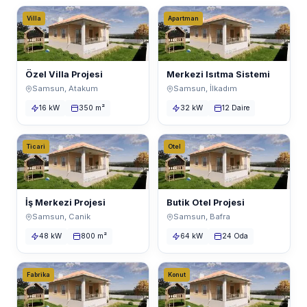
Villa
Apartman
Özel Villa Projesi
Merkezi Isıtma Sistemi
Samsun, Atakum
Samsun, İlkadım
16 kW
350 m²
32 kW
12 Daire
Ticari
Otel
İş Merkezi Projesi
Butik Otel Projesi
Samsun, Canik
Samsun, Bafra
48 kW
800 m²
64 kW
24 Oda
Fabrika
Konut