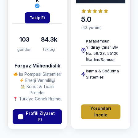
k
5.0
Takip Et
(43 yorum)
103
84.3k
Karasamsun,
Yıldıray Çınar Blv.
gönderi
takipçi
No: 59/23, 55100
İlkadım/Samsun
Forgaz Mühendislik
Isıtma & Soğutma
Isı Pompası Sistemleri
Sistemleri
Enerji Verimliliği
Konut & Ticari
Projeler
Türkiye Geneli Hizmet
Yorumları
Profili Ziyaret
İncele
Et