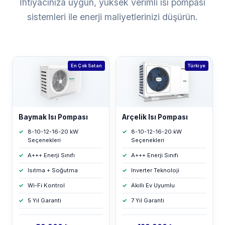
İhtiyacınıza uygun, yüksek verimli ısı pompası
sistemleri ile enerji maliyetlerinizi düşürün.
En Çok Satan
Türkiye
Baymak Isı Pompası
Arçelik Isı Pompası
8-10-12-16-20 kW
8-10-12-16-20 kW
Seçenekleri
Seçenekleri
A+++ Enerji Sınıfı
A+++ Enerji Sınıfı
Isıtma + Soğutma
Inverter Teknoloji
Wi-Fi Kontrol
Akıllı Ev Uyumlu
5 Yıl Garanti
7 Yıl Garanti