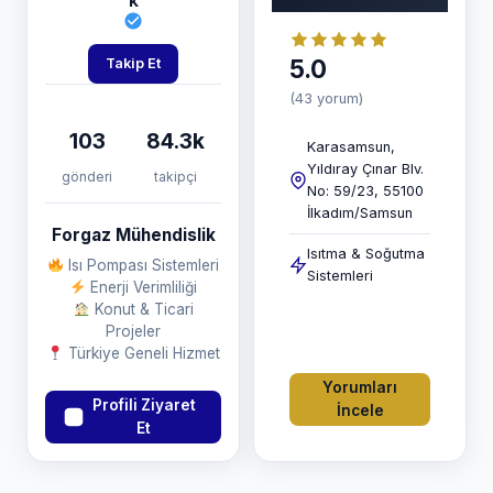
k
5.0
Takip Et
(43 yorum)
103
84.3k
Karasamsun,
Yıldıray Çınar Blv.
gönderi
takipçi
No: 59/23, 55100
İlkadım/Samsun
Forgaz Mühendislik
Isıtma & Soğutma
Isı Pompası Sistemleri
Sistemleri
Enerji Verimliliği
Konut & Ticari
Projeler
Türkiye Geneli Hizmet
Yorumları
Profili Ziyaret
İncele
Et