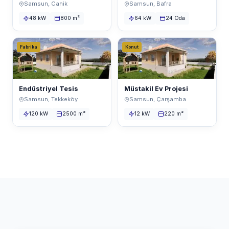
Samsun, Canik
Samsun, Bafra
48 kW
800 m²
64 kW
24 Oda
Fabrika
Konut
Endüstriyel Tesis
Müstakil Ev Projesi
Samsun, Tekkeköy
Samsun, Çarşamba
120 kW
2500 m²
12 kW
220 m²