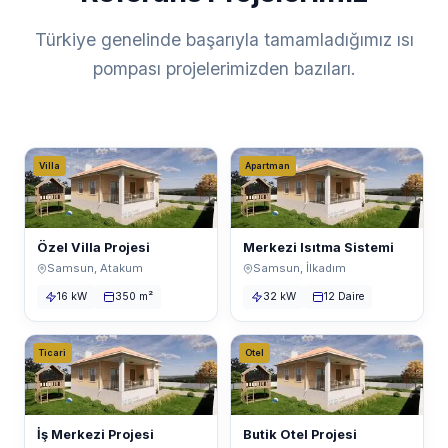
Türkiye genelinde başarıyla tamamladığımız ısı
pompası projelerimizden bazıları.
Villa
Apartman
Özel Villa Projesi
Merkezi Isıtma Sistemi
Samsun, Atakum
Samsun, İlkadım
16 kW
350 m²
32 kW
12 Daire
Ticari
Otel
İş Merkezi Projesi
Butik Otel Projesi