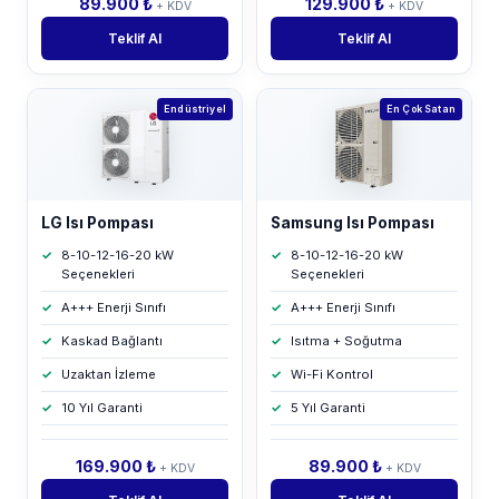
89.900 ₺
129.900 ₺
+ KDV
+ KDV
Teklif Al
Teklif Al
Endüstriyel
En Çok Satan
LG Isı Pompası
Samsung Isı Pompası
8-10-12-16-20 kW
8-10-12-16-20 kW
Seçenekleri
Seçenekleri
A+++ Enerji Sınıfı
A+++ Enerji Sınıfı
Kaskad Bağlantı
Isıtma + Soğutma
Uzaktan İzleme
Wi-Fi Kontrol
10 Yıl Garanti
5 Yıl Garanti
169.900 ₺
89.900 ₺
+ KDV
+ KDV