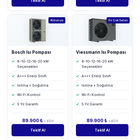
Teklif Al
Teklif Al
Almanya
En Çok Satan
Bosch Isı Pompası
Viessmann Isı Pompası
8-10-12-16-20 kW
8-10-12-16-20 kW
Seçenekleri
Seçenekleri
A+++ Enerji Sınıfı
A+++ Enerji Sınıfı
Isıtma + Soğutma
Isıtma + Soğutma
Wi-Fi Kontrol
Wi-Fi Kontrol
5 Yıl Garanti
5 Yıl Garanti
89.900 ₺
89.900 ₺
+ KDV
+ KDV
Teklif Al
Teklif Al