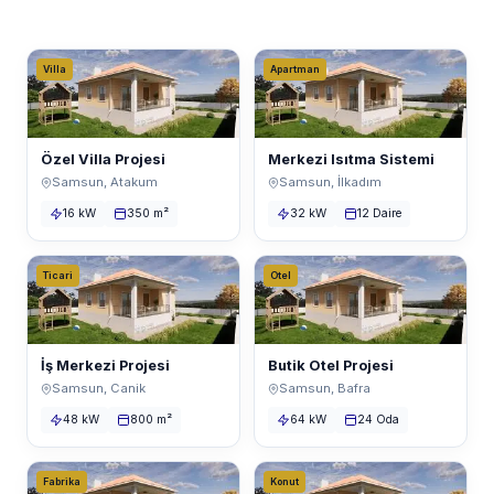
Villa
Apartman
Özel Villa Projesi
Merkezi Isıtma Sistemi
Samsun, Atakum
Samsun, İlkadım
16 kW
350 m²
32 kW
12 Daire
Ticari
Otel
İş Merkezi Projesi
Butik Otel Projesi
Samsun, Canik
Samsun, Bafra
48 kW
800 m²
64 kW
24 Oda
Fabrika
Konut