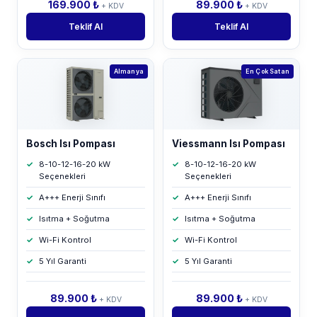
169.900 ₺
89.900 ₺
+ KDV
+ KDV
Teklif Al
Teklif Al
Almanya
En Çok Satan
Bosch Isı Pompası
Viessmann Isı Pompası
8-10-12-16-20 kW
8-10-12-16-20 kW
Seçenekleri
Seçenekleri
A+++ Enerji Sınıfı
A+++ Enerji Sınıfı
Isıtma + Soğutma
Isıtma + Soğutma
Wi-Fi Kontrol
Wi-Fi Kontrol
5 Yıl Garanti
5 Yıl Garanti
89.900 ₺
89.900 ₺
+ KDV
+ KDV