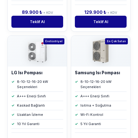
89.900 ₺
129.900 ₺
+ KDV
+ KDV
Teklif Al
Teklif Al
Endüstriyel
En Çok Satan
LG Isı Pompası
Samsung Isı Pompası
8-10-12-16-20 kW
8-10-12-16-20 kW
Seçenekleri
Seçenekleri
A+++ Enerji Sınıfı
A+++ Enerji Sınıfı
Kaskad Bağlantı
Isıtma + Soğutma
Uzaktan İzleme
Wi-Fi Kontrol
10 Yıl Garanti
5 Yıl Garanti