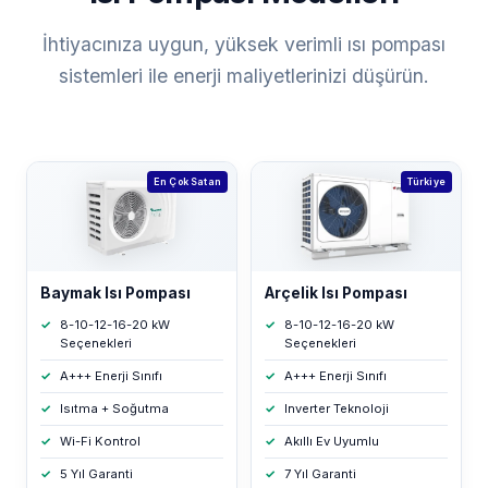
İhtiyacınıza uygun, yüksek verimli ısı pompası
sistemleri ile enerji maliyetlerinizi düşürün.
En Çok Satan
Türkiye
Baymak Isı Pompası
Arçelik Isı Pompası
8-10-12-16-20 kW
8-10-12-16-20 kW
Seçenekleri
Seçenekleri
A+++ Enerji Sınıfı
A+++ Enerji Sınıfı
Isıtma + Soğutma
Inverter Teknoloji
Wi-Fi Kontrol
Akıllı Ev Uyumlu
5 Yıl Garanti
7 Yıl Garanti