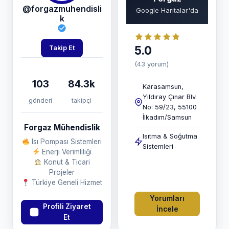
@forgazmuhendisli
Google Haritalar'da
k
5.0
Takip Et
(43 yorum)
103
84.3k
Karasamsun,
Yıldıray Çınar Blv.
gönderi
takipçi
No: 59/23, 55100
İlkadım/Samsun
Forgaz Mühendislik
Isıtma & Soğutma
Isı Pompası Sistemleri
Sistemleri
Enerji Verimliliği
Konut & Ticari
Projeler
Türkiye Geneli Hizmet
Yorumları
Profili Ziyaret
İncele
Et