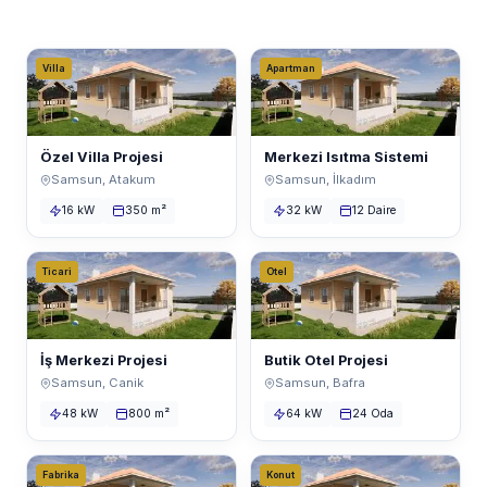
Villa
Apartman
Özel Villa Projesi
Merkezi Isıtma Sistemi
Samsun, Atakum
Samsun, İlkadım
16 kW
350 m²
32 kW
12 Daire
Ticari
Otel
İş Merkezi Projesi
Butik Otel Projesi
Samsun, Canik
Samsun, Bafra
48 kW
800 m²
64 kW
24 Oda
Fabrika
Konut