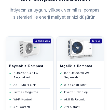
İhtiyacınıza uygun, yüksek verimli ısı pompası
sistemleri ile enerji maliyetlerinizi düşürün.
En Çok Satan
Türkiye
Baymak Isı Pompası
Arçelik Isı Pompası
8-10-12-16-20 kW
8-10-12-16-20 kW
Seçenekleri
Seçenekleri
A+++ Enerji Sınıfı
A+++ Enerji Sınıfı
Isıtma + Soğutma
Inverter Teknoloji
Wi-Fi Kontrol
Akıllı Ev Uyumlu
5 Yıl Garanti
7 Yıl Garanti