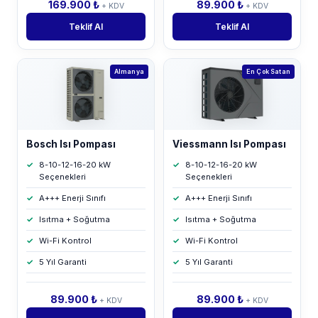
169.900 ₺
89.900 ₺
+ KDV
+ KDV
Teklif Al
Teklif Al
Almanya
En Çok Satan
Bosch Isı Pompası
Viessmann Isı Pompası
8-10-12-16-20 kW
8-10-12-16-20 kW
Seçenekleri
Seçenekleri
A+++ Enerji Sınıfı
A+++ Enerji Sınıfı
Isıtma + Soğutma
Isıtma + Soğutma
Wi-Fi Kontrol
Wi-Fi Kontrol
5 Yıl Garanti
5 Yıl Garanti
89.900 ₺
89.900 ₺
+ KDV
+ KDV