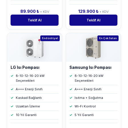
89.900 ₺
129.900 ₺
+ KDV
+ KDV
Teklif Al
Teklif Al
Endüstriyel
En Çok Satan
LG Isı Pompası
Samsung Isı Pompası
8-10-12-16-20 kW
8-10-12-16-20 kW
Seçenekleri
Seçenekleri
A+++ Enerji Sınıfı
A+++ Enerji Sınıfı
Kaskad Bağlantı
Isıtma + Soğutma
Uzaktan İzleme
Wi-Fi Kontrol
10 Yıl Garanti
5 Yıl Garanti