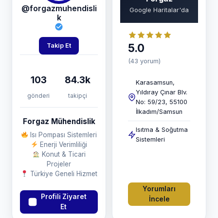
@forgazmuhendisli
Google Haritalar'da
k
5.0
Takip Et
(43 yorum)
103
84.3k
Karasamsun,
Yıldıray Çınar Blv.
gönderi
takipçi
No: 59/23, 55100
İlkadım/Samsun
Forgaz Mühendislik
Isıtma & Soğutma
Isı Pompası Sistemleri
Sistemleri
Enerji Verimliliği
Konut & Ticari
Projeler
Türkiye Geneli Hizmet
Yorumları
Profili Ziyaret
İncele
Et