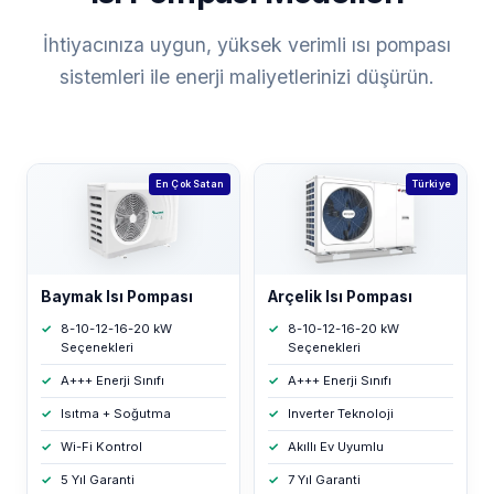
İhtiyacınıza uygun, yüksek verimli ısı pompası
sistemleri ile enerji maliyetlerinizi düşürün.
En Çok Satan
Türkiye
Baymak Isı Pompası
Arçelik Isı Pompası
8-10-12-16-20 kW
8-10-12-16-20 kW
Seçenekleri
Seçenekleri
A+++ Enerji Sınıfı
A+++ Enerji Sınıfı
Isıtma + Soğutma
Inverter Teknoloji
Wi-Fi Kontrol
Akıllı Ev Uyumlu
5 Yıl Garanti
7 Yıl Garanti