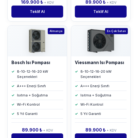
169.900 ₺
89.900 ₺
+ KDV
+ KDV
Teklif Al
Teklif Al
Almanya
En Çok Satan
Bosch Isı Pompası
Viessmann Isı Pompası
8-10-12-16-20 kW
8-10-12-16-20 kW
Seçenekleri
Seçenekleri
A+++ Enerji Sınıfı
A+++ Enerji Sınıfı
Isıtma + Soğutma
Isıtma + Soğutma
Wi-Fi Kontrol
Wi-Fi Kontrol
5 Yıl Garanti
5 Yıl Garanti
89.900 ₺
89.900 ₺
+ KDV
+ KDV