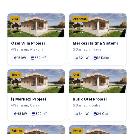
Villa
Apartman
Özel Villa Projesi
Merkezi Isıtma Sistemi
Samsun, Atakum
Samsun, İlkadım
16 kW
350 m²
32 kW
12 Daire
Ticari
Otel
İş Merkezi Projesi
Butik Otel Projesi
Samsun, Canik
Samsun, Bafra
48 kW
800 m²
64 kW
24 Oda
Fabrika
Konut