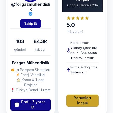
@forgazmuhendisli
Google Haritalar'da
k
5.0
Takip Et
(43 yorum)
103
84.3k
Karasamsun,
Yıldıray Çınar Blv.
gönderi
takipçi
No: 59/23, 55100
İlkadım/Samsun
Forgaz Mühendislik
Isıtma & Soğutma
Isı Pompası Sistemleri
Sistemleri
Enerji Verimliliği
Konut & Ticari
Projeler
Türkiye Geneli Hizmet
Yorumları
Profili Ziyaret
İncele
Et