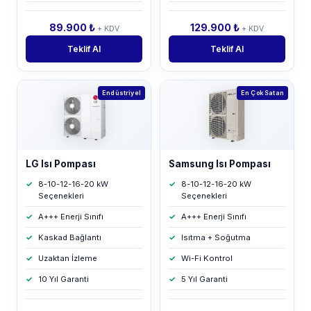
89.900 ₺
129.900 ₺
+ KDV
+ KDV
Teklif Al
Teklif Al
Endüstriyel
En Çok Satan
LG Isı Pompası
Samsung Isı Pompası
8-10-12-16-20 kW
8-10-12-16-20 kW
Seçenekleri
Seçenekleri
A+++ Enerji Sınıfı
A+++ Enerji Sınıfı
Kaskad Bağlantı
Isıtma + Soğutma
Uzaktan İzleme
Wi-Fi Kontrol
10 Yıl Garanti
5 Yıl Garanti