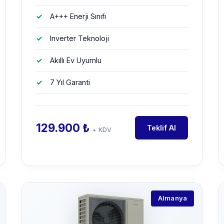
A+++ Enerji Sınıfı
Inverter Teknoloji
Akıllı Ev Uyumlu
7 Yıl Garanti
129.900 ₺
Teklif Al
+ KDV
Almanya