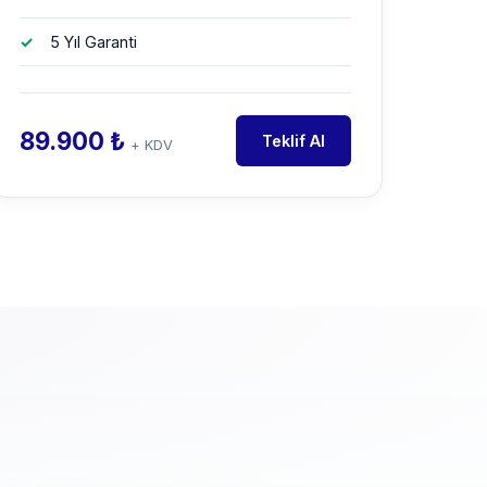
5 Yıl Garanti
89.900 ₺
Teklif Al
+ KDV