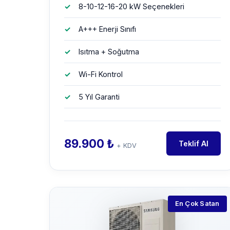
8-10-12-16-20 kW Seçenekleri
A+++ Enerji Sınıfı
Isıtma + Soğutma
Wi-Fi Kontrol
5 Yıl Garanti
89.900 ₺
Teklif Al
+ KDV
En Çok Satan