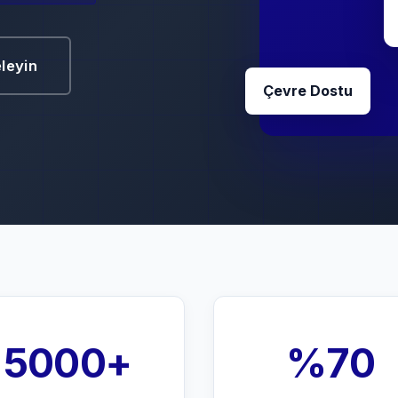
eleyin
Çevre Dostu
5000+
%70