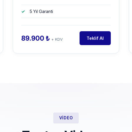
5 Yıl Garanti
89.900 ₺
Teklif Al
+ KDV
VIDEO