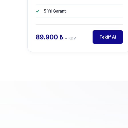
5 Yıl Garanti
89.900 ₺
Teklif Al
+ KDV