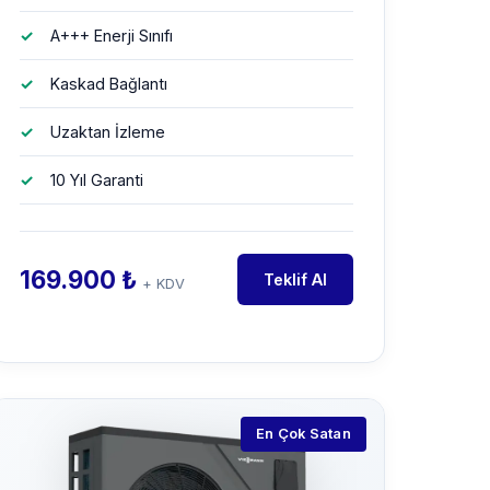
A+++ Enerji Sınıfı
Kaskad Bağlantı
Uzaktan İzleme
10 Yıl Garanti
169.900 ₺
Teklif Al
+ KDV
En Çok Satan