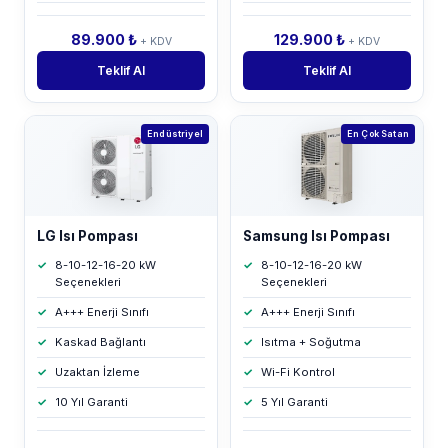
89.900 ₺
129.900 ₺
+ KDV
+ KDV
Teklif Al
Teklif Al
Endüstriyel
En Çok Satan
LG Isı Pompası
Samsung Isı Pompası
8-10-12-16-20 kW
8-10-12-16-20 kW
Seçenekleri
Seçenekleri
A+++ Enerji Sınıfı
A+++ Enerji Sınıfı
Kaskad Bağlantı
Isıtma + Soğutma
Uzaktan İzleme
Wi-Fi Kontrol
10 Yıl Garanti
5 Yıl Garanti