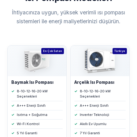
İhtiyacınıza uygun, yüksek verimli ısı pompası
sistemleri ile enerji maliyetlerinizi düşürün.
En Çok Satan
Türkiye
Baymak Isı Pompası
Arçelik Isı Pompası
8-10-12-16-20 kW
8-10-12-16-20 kW
Seçenekleri
Seçenekleri
A+++ Enerji Sınıfı
A+++ Enerji Sınıfı
Isıtma + Soğutma
Inverter Teknoloji
Wi-Fi Kontrol
Akıllı Ev Uyumlu
5 Yıl Garanti
7 Yıl Garanti