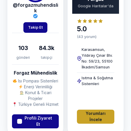
@forgazmuhendisli
Google Haritalar'da
k
5.0
Takip Et
(43 yorum)
103
84.3k
Karasamsun,
Yıldıray Çınar Blv.
gönderi
takipçi
No: 59/23, 55100
İlkadım/Samsun
Forgaz Mühendislik
Isıtma & Soğutma
Isı Pompası Sistemleri
Sistemleri
Enerji Verimliliği
Konut & Ticari
Projeler
Türkiye Geneli Hizmet
Yorumları
Profili Ziyaret
İncele
Et