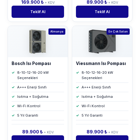
169.900 ₺
89.900 ₺
+ KDV
+ KDV
Teklif Al
Teklif Al
Almanya
En Çok Satan
Bosch Isı Pompası
Viessmann Isı Pompası
8-10-12-16-20 kW
8-10-12-16-20 kW
Seçenekleri
Seçenekleri
A+++ Enerji Sınıfı
A+++ Enerji Sınıfı
Isıtma + Soğutma
Isıtma + Soğutma
Wi-Fi Kontrol
Wi-Fi Kontrol
5 Yıl Garanti
5 Yıl Garanti
89.900 ₺
89.900 ₺
+ KDV
+ KDV