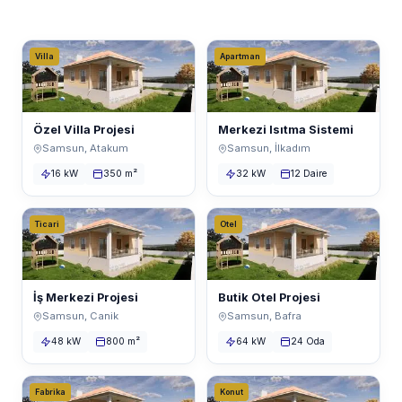
Villa
Apartman
Özel Villa Projesi
Merkezi Isıtma Sistemi
Samsun, Atakum
Samsun, İlkadım
16 kW
350 m²
32 kW
12 Daire
Ticari
Otel
İş Merkezi Projesi
Butik Otel Projesi
Samsun, Canik
Samsun, Bafra
48 kW
800 m²
64 kW
24 Oda
Fabrika
Konut