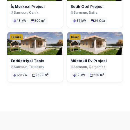
İş Merkezi Projesi
Butik Otel Projesi
Samsun, Canik
Samsun, Bafra
48 kW
800 m²
64 kW
24 Oda
Fabrika
Konut
Endüstriyel Tesis
Müstakil Ev Projesi
Samsun, Tekkeköy
Samsun, Çarşamba
120 kW
2500 m²
12 kW
220 m²