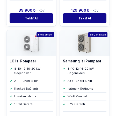
89.900 ₺
129.900 ₺
+ KDV
+ KDV
Teklif Al
Teklif Al
Endüstriyel
En Çok Satan
LG Isı Pompası
Samsung Isı Pompası
8-10-12-16-20 kW
8-10-12-16-20 kW
Seçenekleri
Seçenekleri
A+++ Enerji Sınıfı
A+++ Enerji Sınıfı
Kaskad Bağlantı
Isıtma + Soğutma
Uzaktan İzleme
Wi-Fi Kontrol
10 Yıl Garanti
5 Yıl Garanti