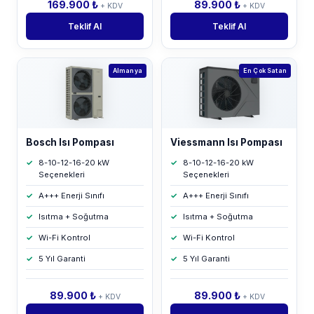
169.900 ₺
89.900 ₺
+ KDV
+ KDV
Teklif Al
Teklif Al
Almanya
En Çok Satan
Bosch Isı Pompası
Viessmann Isı Pompası
8-10-12-16-20 kW
8-10-12-16-20 kW
Seçenekleri
Seçenekleri
A+++ Enerji Sınıfı
A+++ Enerji Sınıfı
Isıtma + Soğutma
Isıtma + Soğutma
Wi-Fi Kontrol
Wi-Fi Kontrol
5 Yıl Garanti
5 Yıl Garanti
89.900 ₺
89.900 ₺
+ KDV
+ KDV