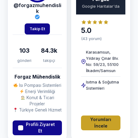
@forgazmuhendisli
Google Haritalar'da
k
5.0
Takip Et
(43 yorum)
103
84.3k
Karasamsun,
Yıldıray Çınar Blv.
gönderi
takipçi
No: 59/23, 55100
İlkadım/Samsun
Forgaz Mühendislik
Isıtma & Soğutma
Isı Pompası Sistemleri
Sistemleri
Enerji Verimliliği
Konut & Ticari
Projeler
Türkiye Geneli Hizmet
Yorumları
Profili Ziyaret
İncele
Et