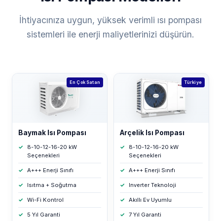
İhtiyacınıza uygun, yüksek verimli ısı pompası
sistemleri ile enerji maliyetlerinizi düşürün.
En Çok Satan
Türkiye
Baymak Isı Pompası
Arçelik Isı Pompası
8-10-12-16-20 kW
8-10-12-16-20 kW
Seçenekleri
Seçenekleri
A+++ Enerji Sınıfı
A+++ Enerji Sınıfı
Isıtma + Soğutma
Inverter Teknoloji
Wi-Fi Kontrol
Akıllı Ev Uyumlu
5 Yıl Garanti
7 Yıl Garanti