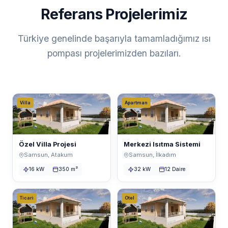
Referans Projelerimiz
Türkiye genelinde başarıyla tamamladığımız ısı
pompası projelerimizden bazıları.
Villa
Apartman
Özel Villa Projesi
Merkezi Isıtma Sistemi
Samsun, Atakum
Samsun, İlkadım
16 kW
350 m²
32 kW
12 Daire
Ticari
Otel