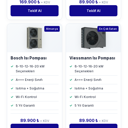
169.900 ₺
89.900 ₺
+ KDV
+ KDV
Teklif Al
Teklif Al
Almanya
En Çok Satan
Bosch Isı Pompası
Viessmann Isı Pompası
8-10-12-16-20 kW
8-10-12-16-20 kW
Seçenekleri
Seçenekleri
A+++ Enerji Sınıfı
A+++ Enerji Sınıfı
Isıtma + Soğutma
Isıtma + Soğutma
Wi-Fi Kontrol
Wi-Fi Kontrol
5 Yıl Garanti
5 Yıl Garanti
89.900 ₺
89.900 ₺
+ KDV
+ KDV