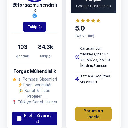
@forgazmuhendisli
Google Haritalar'da
k
5.0
Takip Et
(43 yorum)
103
84.3k
Karasamsun,
Yıldıray Çınar Blv.
gönderi
takipçi
No: 59/23, 55100
İlkadım/Samsun
Forgaz Mühendislik
Isıtma & Soğutma
Isı Pompası Sistemleri
Sistemleri
Enerji Verimliliği
Konut & Ticari
Projeler
Türkiye Geneli Hizmet
Yorumları
Profili Ziyaret
İncele
Et