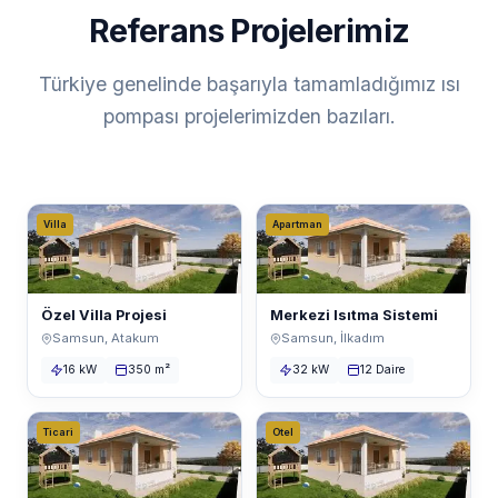
Referans Projelerimiz
Türkiye genelinde başarıyla tamamladığımız ısı
pompası projelerimizden bazıları.
Villa
Apartman
Özel Villa Projesi
Merkezi Isıtma Sistemi
Samsun, Atakum
Samsun, İlkadım
16 kW
350 m²
32 kW
12 Daire
Ticari
Otel