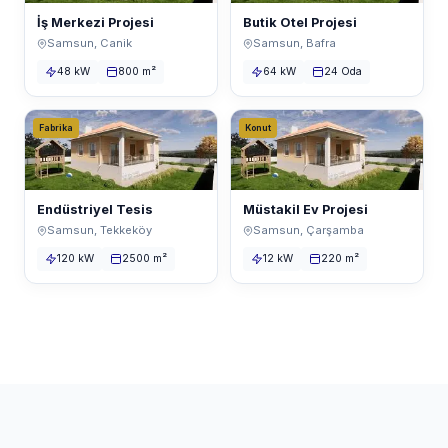
İş Merkezi Projesi
Butik Otel Projesi
Samsun, Canik
Samsun, Bafra
48 kW
800 m²
64 kW
24 Oda
Fabrika
Konut
Endüstriyel Tesis
Müstakil Ev Projesi
Samsun, Tekkeköy
Samsun, Çarşamba
120 kW
2500 m²
12 kW
220 m²