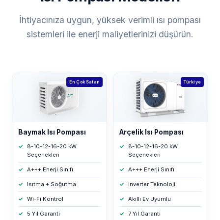
İhtiyacınıza uygun, yüksek verimli ısı pompası
sistemleri ile enerji maliyetlerinizi düşürün.
En Çok Satan
Türkiye
Baymak Isı Pompası
Arçelik Isı Pompası
8-10-12-16-20 kW
8-10-12-16-20 kW
Seçenekleri
Seçenekleri
A+++ Enerji Sınıfı
A+++ Enerji Sınıfı
Isıtma + Soğutma
Inverter Teknoloji
Wi-Fi Kontrol
Akıllı Ev Uyumlu
5 Yıl Garanti
7 Yıl Garanti