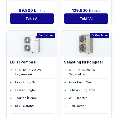
89.900 ₺
129.900 ₺
+ KDV
+ KDV
Teklif Al
Teklif Al
Endüstriyel
En Çok Satan
LG Isı Pompası
Samsung Isı Pompası
8-10-12-16-20 kW
8-10-12-16-20 kW
Seçenekleri
Seçenekleri
A+++ Enerji Sınıfı
A+++ Enerji Sınıfı
Kaskad Bağlantı
Isıtma + Soğutma
Uzaktan İzleme
Wi-Fi Kontrol
10 Yıl Garanti
5 Yıl Garanti