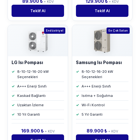
89.900 ₺
129.900 ₺
+ KDV
+ KDV
Teklif Al
Teklif Al
Endüstriyel
En Çok Satan
LG Isı Pompası
Samsung Isı Pompası
8-10-12-16-20 kW
8-10-12-16-20 kW
Seçenekleri
Seçenekleri
A+++ Enerji Sınıfı
A+++ Enerji Sınıfı
Kaskad Bağlantı
Isıtma + Soğutma
Uzaktan İzleme
Wi-Fi Kontrol
10 Yıl Garanti
5 Yıl Garanti
169.900 ₺
89.900 ₺
+ KDV
+ KDV