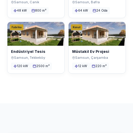
Samsun, Canik
Samsun, Bafra
48 kW
800 m²
64 kW
24 Oda
Fabrika
Konut
Endüstriyel Tesis
Müstakil Ev Projesi
Samsun, Tekkeköy
Samsun, Çarşamba
120 kW
2500 m²
12 kW
220 m²