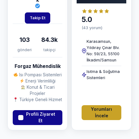
k
5.0
Takip Et
(43 yorum)
103
84.3k
Karasamsun,
Yıldıray Çınar Blv.
gönderi
takipçi
No: 59/23, 55100
İlkadım/Samsun
Forgaz Mühendislik
Isıtma & Soğutma
Isı Pompası Sistemleri
Sistemleri
Enerji Verimliliği
Konut & Ticari
Projeler
Türkiye Geneli Hizmet
Yorumları
Profili Ziyaret
İncele
Et