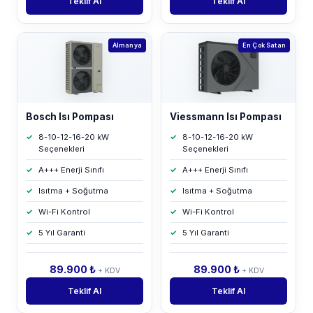
Teklif Al
Teklif Al
Almanya
En Çok Satan
Bosch Isı Pompası
Viessmann Isı Pompası
8-10-12-16-20 kW
8-10-12-16-20 kW
Seçenekleri
Seçenekleri
A+++ Enerji Sınıfı
A+++ Enerji Sınıfı
Isıtma + Soğutma
Isıtma + Soğutma
Wi-Fi Kontrol
Wi-Fi Kontrol
5 Yıl Garanti
5 Yıl Garanti
89.900 ₺
89.900 ₺
+ KDV
+ KDV
Teklif Al
Teklif Al