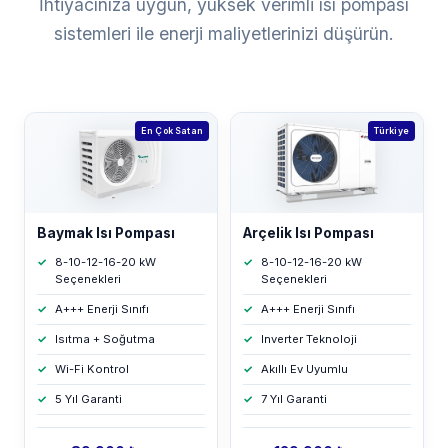
İhtiyacınıza uygun, yüksek verimli ısı pompası
sistemleri ile enerji maliyetlerinizi düşürün.
En Çok Satan
Türkiye
Baymak Isı Pompası
Arçelik Isı Pompası
8-10-12-16-20 kW
8-10-12-16-20 kW
Seçenekleri
Seçenekleri
A+++ Enerji Sınıfı
A+++ Enerji Sınıfı
Isıtma + Soğutma
Inverter Teknoloji
Wi-Fi Kontrol
Akıllı Ev Uyumlu
5 Yıl Garanti
7 Yıl Garanti