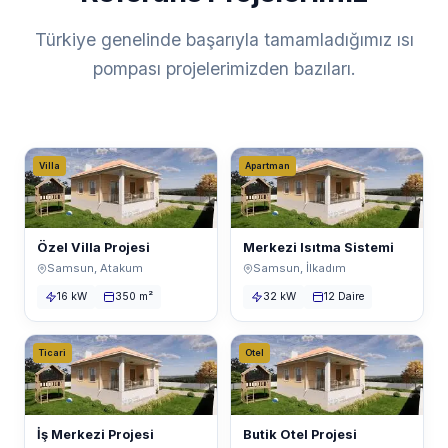
Türkiye genelinde başarıyla tamamladığımız ısı
pompası projelerimizden bazıları.
Villa
Apartman
Özel Villa Projesi
Merkezi Isıtma Sistemi
Samsun, Atakum
Samsun, İlkadım
16 kW
350 m²
32 kW
12 Daire
Ticari
Otel
İş Merkezi Projesi
Butik Otel Projesi