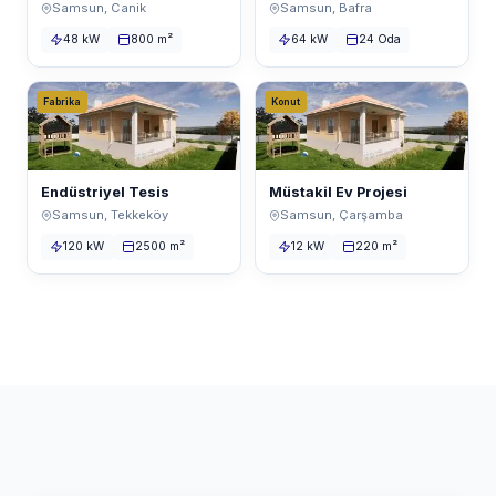
Samsun, Canik
Samsun, Bafra
48 kW
800 m²
64 kW
24 Oda
Fabrika
Konut
Endüstriyel Tesis
Müstakil Ev Projesi
Samsun, Tekkeköy
Samsun, Çarşamba
120 kW
2500 m²
12 kW
220 m²