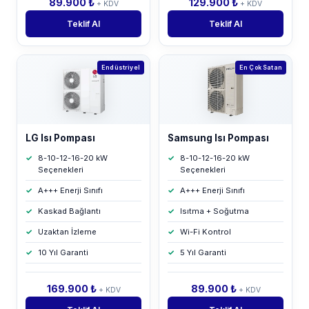
89.900 ₺
129.900 ₺
+ KDV
+ KDV
Teklif Al
Teklif Al
Endüstriyel
En Çok Satan
LG Isı Pompası
Samsung Isı Pompası
8-10-12-16-20 kW
8-10-12-16-20 kW
Seçenekleri
Seçenekleri
A+++ Enerji Sınıfı
A+++ Enerji Sınıfı
Kaskad Bağlantı
Isıtma + Soğutma
Uzaktan İzleme
Wi-Fi Kontrol
10 Yıl Garanti
5 Yıl Garanti
169.900 ₺
89.900 ₺
+ KDV
+ KDV