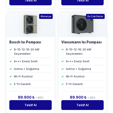
Teklif Al
Teklif Al
Almanya
En Çok Satan
Bosch Isı Pompası
Viessmann Isı Pompası
8-10-12-16-20 kW
8-10-12-16-20 kW
Seçenekleri
Seçenekleri
A+++ Enerji Sınıfı
A+++ Enerji Sınıfı
Isıtma + Soğutma
Isıtma + Soğutma
Wi-Fi Kontrol
Wi-Fi Kontrol
5 Yıl Garanti
5 Yıl Garanti
89.900 ₺
89.900 ₺
+ KDV
+ KDV
Teklif Al
Teklif Al