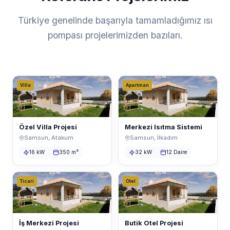
Türkiye genelinde başarıyla tamamladığımız ısı
pompası projelerimizden bazıları.
Villa
Apartman
Özel Villa Projesi
Merkezi Isıtma Sistemi
Samsun, Atakum
Samsun, İlkadım
16 kW
350 m²
32 kW
12 Daire
Ticari
Otel
İş Merkezi Projesi
Butik Otel Projesi