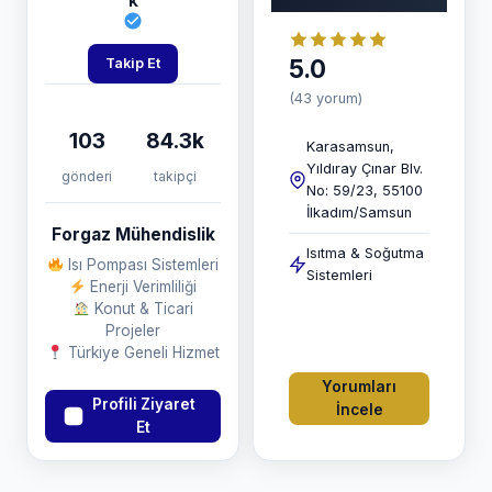
k
5.0
Takip Et
(43 yorum)
103
84.3k
Karasamsun,
Yıldıray Çınar Blv.
gönderi
takipçi
No: 59/23, 55100
İlkadım/Samsun
Forgaz Mühendislik
Isıtma & Soğutma
Isı Pompası Sistemleri
Sistemleri
Enerji Verimliliği
Konut & Ticari
Projeler
Türkiye Geneli Hizmet
Yorumları
Profili Ziyaret
İncele
Et