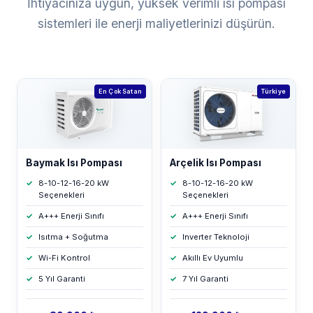
İhtiyacınıza uygun, yüksek verimli ısı pompası
sistemleri ile enerji maliyetlerinizi düşürün.
En Çok Satan
Türkiye
Baymak Isı Pompası
Arçelik Isı Pompası
8-10-12-16-20 kW
8-10-12-16-20 kW
Seçenekleri
Seçenekleri
A+++ Enerji Sınıfı
A+++ Enerji Sınıfı
Isıtma + Soğutma
Inverter Teknoloji
Wi-Fi Kontrol
Akıllı Ev Uyumlu
5 Yıl Garanti
7 Yıl Garanti