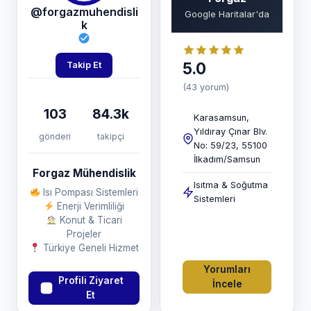
@forgazmuhendisli
Google Haritalar'da
k
5.0
Takip Et
(43 yorum)
103
84.3k
Karasamsun,
Yıldıray Çınar Blv.
gönderi
takipçi
No: 59/23, 55100
İlkadım/Samsun
Forgaz Mühendislik
Isıtma & Soğutma
Isı Pompası Sistemleri
Sistemleri
Enerji Verimliliği
Konut & Ticari
Projeler
Türkiye Geneli Hizmet
Yorumları
Profili Ziyaret
İncele
Et