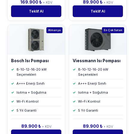
169.900 ₺
89.900 ₺
+ KDV
+ KDV
Teklif Al
Teklif Al
Almanya
En Çok Satan
Bosch Isı Pompası
Viessmann Isı Pompası
8-10-12-16-20 kW
8-10-12-16-20 kW
Seçenekleri
Seçenekleri
A+++ Enerji Sınıfı
A+++ Enerji Sınıfı
Isıtma + Soğutma
Isıtma + Soğutma
Wi-Fi Kontrol
Wi-Fi Kontrol
5 Yıl Garanti
5 Yıl Garanti
89.900 ₺
89.900 ₺
+ KDV
+ KDV