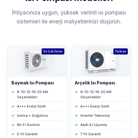
İhtiyacınıza uygun, yüksek verimli ısı pompası
sistemleri ile enerji maliyetlerinizi düşürün.
En Çok Satan
Türkiye
Baymak Isı Pompası
Arçelik Isı Pompası
8-10-12-16-20 kW
8-10-12-16-20 kW
Seçenekleri
Seçenekleri
A+++ Enerji Sınıfı
A+++ Enerji Sınıfı
Isıtma + Soğutma
Inverter Teknoloji
Wi-Fi Kontrol
Akıllı Ev Uyumlu
5 Yıl Garanti
7 Yıl Garanti