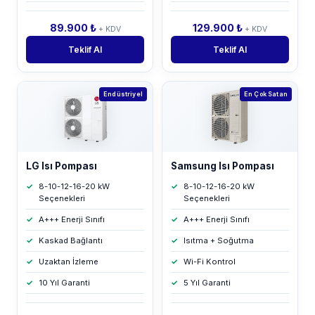
89.900 ₺
129.900 ₺
+ KDV
+ KDV
Teklif Al
Teklif Al
Endüstriyel
En Çok Satan
LG Isı Pompası
Samsung Isı Pompası
8-10-12-16-20 kW
8-10-12-16-20 kW
Seçenekleri
Seçenekleri
A+++ Enerji Sınıfı
A+++ Enerji Sınıfı
Kaskad Bağlantı
Isıtma + Soğutma
Uzaktan İzleme
Wi-Fi Kontrol
10 Yıl Garanti
5 Yıl Garanti