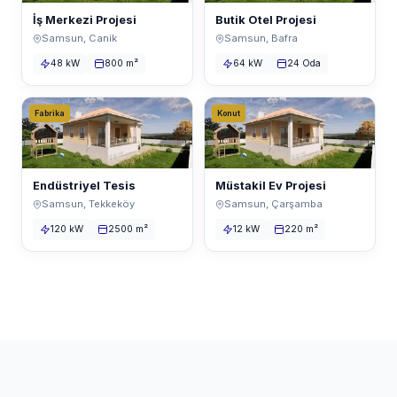
İş Merkezi Projesi
Butik Otel Projesi
Samsun, Canik
Samsun, Bafra
48 kW
800 m²
64 kW
24 Oda
Fabrika
Konut
Endüstriyel Tesis
Müstakil Ev Projesi
Samsun, Tekkeköy
Samsun, Çarşamba
120 kW
2500 m²
12 kW
220 m²