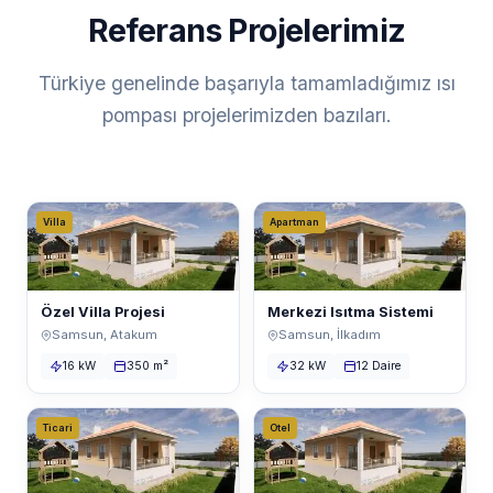
Referans Projelerimiz
Türkiye genelinde başarıyla tamamladığımız ısı
pompası projelerimizden bazıları.
Villa
Apartman
Özel Villa Projesi
Merkezi Isıtma Sistemi
Samsun, Atakum
Samsun, İlkadım
16 kW
350 m²
32 kW
12 Daire
Ticari
Otel