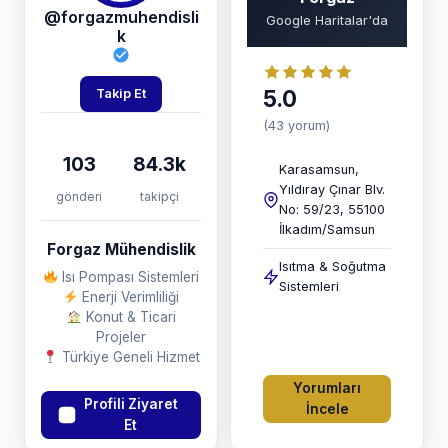
@forgazmuhendisli
Google Haritalar'da
k
5.0
Takip Et
(43 yorum)
103
84.3k
Karasamsun,
Yıldıray Çınar Blv.
gönderi
takipçi
No: 59/23, 55100
İlkadım/Samsun
Forgaz Mühendislik
Isıtma & Soğutma
Isı Pompası Sistemleri
Sistemleri
Enerji Verimliliği
Konut & Ticari
Projeler
Türkiye Geneli Hizmet
Yorumları
Profili Ziyaret
İncele
Et