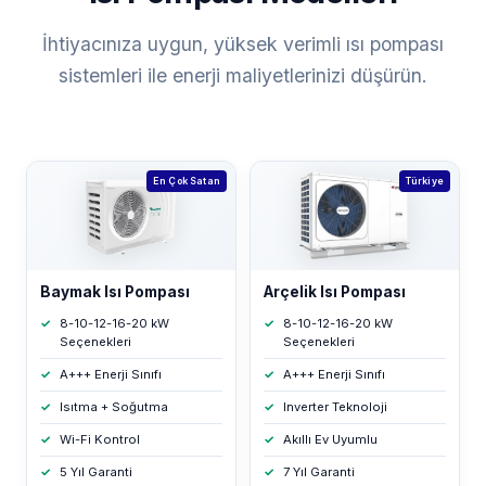
İhtiyacınıza uygun, yüksek verimli ısı pompası
sistemleri ile enerji maliyetlerinizi düşürün.
En Çok Satan
Türkiye
Baymak Isı Pompası
Arçelik Isı Pompası
8-10-12-16-20 kW
8-10-12-16-20 kW
Seçenekleri
Seçenekleri
A+++ Enerji Sınıfı
A+++ Enerji Sınıfı
Isıtma + Soğutma
Inverter Teknoloji
Wi-Fi Kontrol
Akıllı Ev Uyumlu
5 Yıl Garanti
7 Yıl Garanti