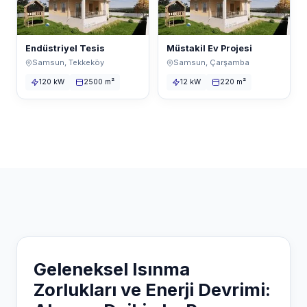
Endüstriyel Tesis
Müstakil Ev Projesi
Samsun, Tekkeköy
Samsun, Çarşamba
120 kW
2500 m²
12 kW
220 m²
Geleneksel Isınma
Zorlukları ve Enerji Devrimi: