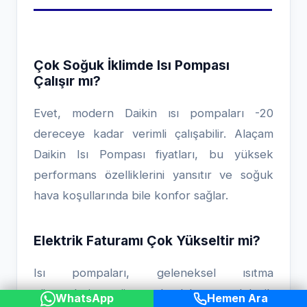
Çok Soğuk İklimde Isı Pompası
Çalışır mı?
Evet, modern Daikin ısı pompaları -20
dereceye kadar verimli çalışabilir. Alaçam
Daikin Isı Pompası fiyatları, bu yüksek
performans özelliklerini yansıtır ve soğuk
hava koşullarında bile konfor sağlar.
Elektrik Faturamı Çok Yükseltir mi?
Isı pompaları, geleneksel ısıtma
yöntemlerine göre çok daha az elektrik
WhatsApp
Hemen Ara