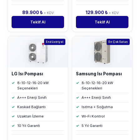
89.900 ₺
129.900 ₺
+ KDV
+ KDV
Teklif Al
Teklif Al
Endüstriyel
En Çok Satan
LG Isı Pompası
Samsung Isı Pompası
8-10-12-16-20 kW
8-10-12-16-20 kW
Seçenekleri
Seçenekleri
A+++ Enerji Sınıfı
A+++ Enerji Sınıfı
Kaskad Bağlantı
Isıtma + Soğutma
Uzaktan İzleme
Wi-Fi Kontrol
10 Yıl Garanti
5 Yıl Garanti