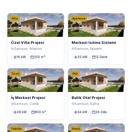
Villa
Apartman
Özel Villa Projesi
Merkezi Isıtma Sistemi
Samsun, Atakum
Samsun, İlkadım
16 kW
350 m²
32 kW
12 Daire
Ticari
Otel
İş Merkezi Projesi
Butik Otel Projesi
Samsun, Canik
Samsun, Bafra
48 kW
800 m²
64 kW
24 Oda
Fabrika
Konut