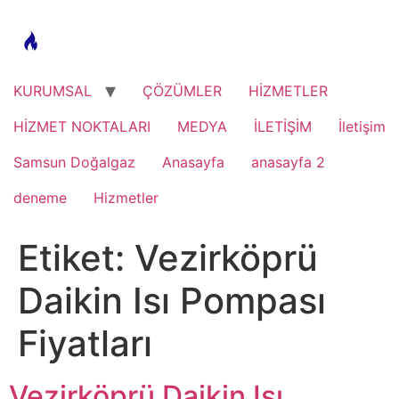
Skip
to
content
KURUMSAL
ÇÖZÜMLER
HİZMETLER
HİZMET NOKTALARI
MEDYA
İLETİŞİM
İletişim
Samsun Doğalgaz
Anasayfa
anasayfa 2
deneme
Hizmetler
Etiket:
Vezirköprü
Daikin Isı Pompası
Fiyatları
Vezirköprü Daikin Isı