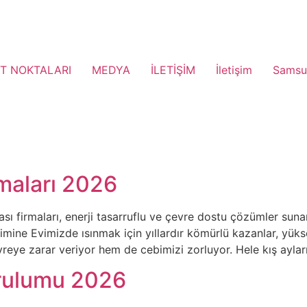
T NOKTALARI
MEDYA
İLETİŞİM
İletişim
Samsu
rmaları 2026
sı firmaları, enerji tasarruflu ve çevre dostu çözümler sunar
mine Evimizde ısınmak için yıllardır kömürlü kazanlar, yüks
reye zarar veriyor hem de cebimizi zorluyor. Hele kış aylar
urulumu 2026