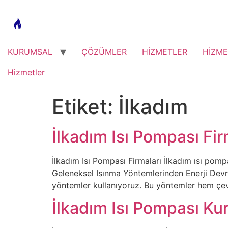
Skip
to
content
KURUMSAL
ÇÖZÜMLER
HİZMETLER
HİZME
Hizmetler
Etiket:
İlkadım
İlkadım Isı Pompası Fi
İlkadım Isı Pompası Firmaları İlkadım ısı pompa
Geleneksel Isınma Yöntemlerinden Enerji Devri
yöntemler kullanıyoruz. Bu yöntemler hem çev
İlkadım Isı Pompası K