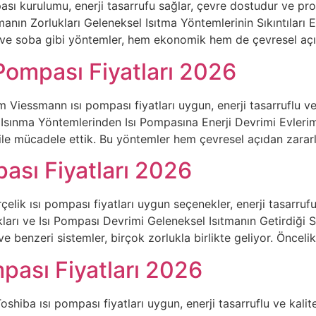
sı kurulumu, enerji tasarrufu sağlar, çevre dostudur ve profe
anın Zorlukları Geleneksel Isıtma Yöntemlerinin Sıkıntıları Ev
 ve soba gibi yöntemler, hem ekonomik hem de çevresel açıd
Pompası Fiyatları 2026
m Viessmann ısı pompası fiyatları uygun, enerji tasarruflu v
el Isınma Yöntemlerinden Isı Pompasına Enerji Devrimi Evleri
ile mücadele ettik. Bu yöntemler hem çevresel açıdan zarar
pası Fiyatları 2026
Arçelik ısı pompası fiyatları uygun seçenekler, enerji tasarr
arı ve Isı Pompası Devrimi Geleneksel Isıtmanın Getirdiği Sor
 benzeri sistemler, birçok zorlukla birlikte geliyor. Öncelikl
mpası Fiyatları 2026
shiba ısı pompası fiyatları uygun, enerji tasarruflu ve kalitel