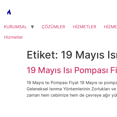
Skip
to
content
KURUMSAL
ÇÖZÜMLER
HİZMETLER
HİZME
Hizmetler
Etiket:
19 Mayıs Is
19 Mayıs Isı Pompası F
19 Mayıs Isı Pompası Fiyat 19 Mayıs ısı pompası
Geleneksel Isınma Yöntemlerinin Zorlukları ve 
zaman hem cebimize hem de çevreye ağır yükle