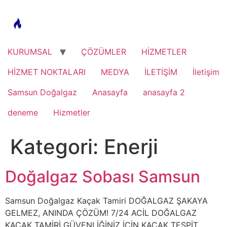
Skip
to
content
KURUMSAL
ÇÖZÜMLER
HİZMETLER
HİZMET NOKTALARI
MEDYA
İLETİŞİM
İletişim
Samsun Doğalgaz
Anasayfa
anasayfa 2
deneme
Hizmetler
Kategori:
Enerji
Doğalgaz Sobası Samsun
Samsun Doğalgaz Kaçak Tamiri DOĞALGAZ ŞAKAYA
GELMEZ, ANINDA ÇÖZÜM! 7/24 ACİL DOĞALGAZ
KAÇAK TAMİRİ GÜVENLİĞİNİZ İÇİN KAÇAK TESPİT